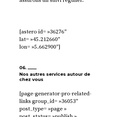
assurons un suivi régulier.
[astero id= »36276″
lat= »45.212660″
lon= »5.662900″]
06.
Nos autres services autour de
chez vous
[page-generator-pro-related-
links group_id= »36053″
post_type= »page »
post_status= »publish »