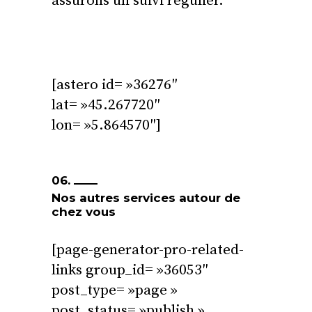
assurons un suivi régulier.
[astero id= »36276″
lat= »45.267720″
lon= »5.864570″]
06.
Nos autres services autour de
chez vous
[page-generator-pro-related-
links group_id= »36053″
post_type= »page »
post_status= »publish »