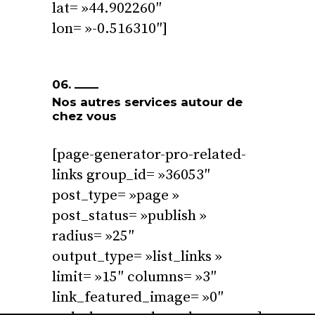
lat= »44.902260″
lon= »-0.516310″]
06.
Nos autres services autour de
chez vous
[page-generator-pro-related-
links group_id= »36053″
post_type= »page »
post_status= »publish »
radius= »25″
output_type= »list_links »
limit= »15″ columns= »3″
link_featured_image= »0″