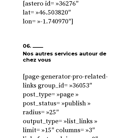
[astero id= »36276″
lat= »46.503820″
lon= »-1.740970″]
06.
Nos autres services autour de
chez vous
[page-generator-pro-related-
links group_id= »36053″
post_type= »page »
post_status= »publish »
radius= »25″
output_type= »list_links »
limit= »15″ columns= »3″