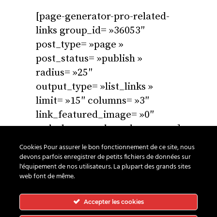
[page-generator-pro-related-
links group_id= »36053″
post_type= »page »
post_status= »publish »
radius= »25″
output_type= »list_links »
limit= »15″ columns= »3″
link_featured_image= »0″
orderby= »rand » order= »asc »]
Cookies Pour assurer le bon fonctionnement de ce site, nous
devons parfois enregistrer de petits fichiers de données sur
l'équipement de nos utilisateurs. La plupart des grands sites
web font de même.
Fb.
Ln.
Suivez-nous
Accepter les cookies
RGPD
|
Hot Chili Pepper
© 2025 Tous droits