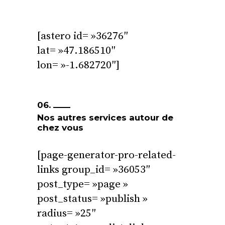
[astero id= »36276″
lat= »47.186510″
lon= »-1.682720″]
06.
Nos autres services autour de
chez vous
[page-generator-pro-related-
links group_id= »36053″
post_type= »page »
post_status= »publish »
radius= »25″