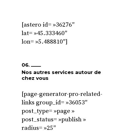
[astero id= »36276″
lat= »45.333460″
lon= »5.488810″]
06.
Nos autres services autour de
chez vous
[page-generator-pro-related-
links group_id= »36053″
post_type= »page »
post_status= »publish »
radius= »25″